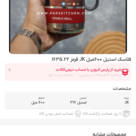
فلاسک استیل 600میل JK قرمز 1635.22
مشخصات
برند
جنس
حجم
JK
استیل 316
600 میل
۷ روز ضمانت بازگشت کالا
ضمانت اصل بودن کالا
محصولات مشابه