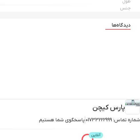
طول
جنس
دیدگاه‌ها
پارس کیچن
شماره تماس:
01733222999
پاسخگوی شما هستیم