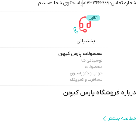
شماره تماس:
01733222999
پاسخگوی شما هستیم
پشتیبانی
محصولات
پارس کیچن
نوشیدنی ها
محصولات
خواب و دکوراسیون
مسافرت و کمپینگ
درباره فروشگاه
پارس کیچن
مطالعه بیشتر