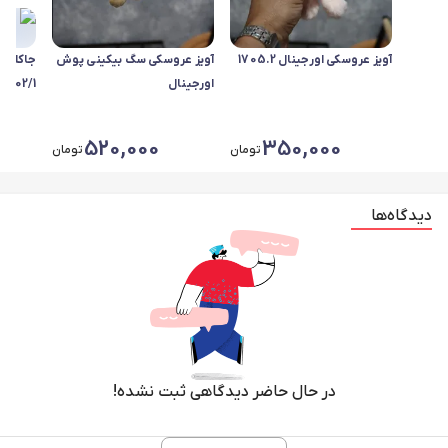
آویز عروسکی اورجینال 1705.2
آویز عروسکی سگ بیکینی پوش
جاکلید
اورجینال
1702/1
520,000
350,000
تومان
تومان
دیدگاه‌ها
در حال حاضر دیدگاهی ثبت نشده!