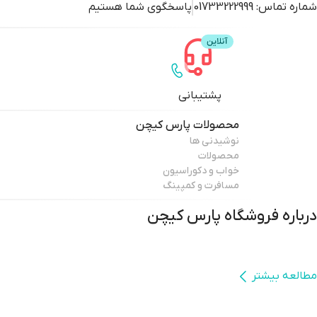
شماره تماس:
01733222999
پاسخگوی شما هستیم
پشتیبانی
محصولات
پارس کیچن
نوشیدنی ها
محصولات
خواب و دکوراسیون
مسافرت و کمپینگ
درباره فروشگاه
پارس کیچن
مطالعه بیشتر