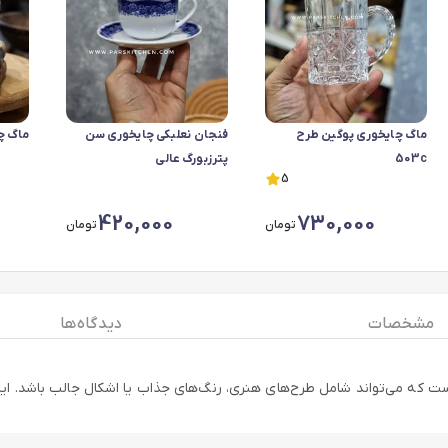
ماگ چایخوری پوگین طرح
فنجان نعلبکی چایخوری سن
ماگ چایخ
503c
پترزبورگ عالی
5
420,000
730,000
تومان
تومان
مشخصات
دیدگاه ها
که می‌تواند شامل طرح‌های هنری، رنگ‌های جذاب یا اشکال جالب باشد. این ما