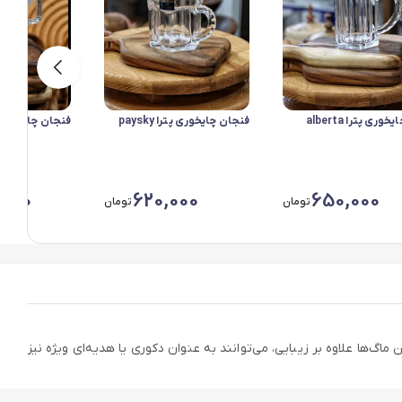
وری پترا alberta
فنجان چایخوری پترا paysky
فنجان چایخوری 
,000
620,000
650,000
تومان
تومان
گ‌ها علاوه بر زیبایی، می‌توانند به عنوان دکوری یا هدیه‌ای ویژه نیز