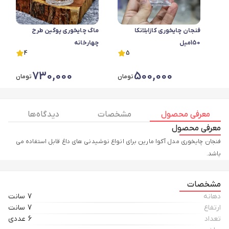
فنجان چایخوری کازابلانکا
ماگ چایخوری پوگین طرح
150میل
چهارخانه
4
5
730,000
500,000
تومان
تومان
معرفی محصول
مشخصات
دیدگاه ها
معرفی محصول
فنجان چایخوری مدل آکوا مارین برای انواع نوشیدنی های داغ قابل استفاده می
باشد.
مشخصات
دهانه
7 سانت
ارتفاع
7 سانت
تعداد
6 عددی