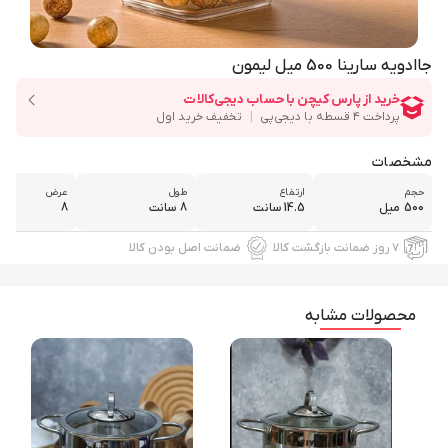
جاادویه سارینا 500 میل لیمون
مشخصات
حجم
ارتفاع
طول
عرض
500 میل
14.5 سانت
8 سانت
8
۷ روز ضمانت بازگشت کالا
ضمانت اصل بودن کالا
محصولات مشابه