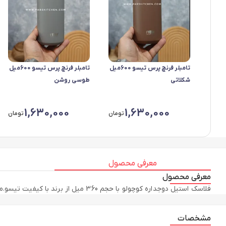
تامبلر فرنچ پرس تیسو 600میل
تامبلر فرنچ پرس تیسو 600میل
شکلاتی
طوسی روشن
1,630,000
1,630,000
تومان
تومان
معرفی محصول
معرفی محصول
فلاسک استیل دوجداره کوچولو با حجم 360 میل از برند با کیفیت تیسو.مناسب برای نوشیدنی های داغ و سرد
مشخصات