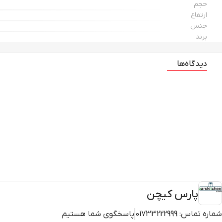
حجم
ارتفاع
جنس
برند
دیدگاه‌ها
پارس کیچن
شماره تماس:
01733222999
پاسخگوی شما هستیم