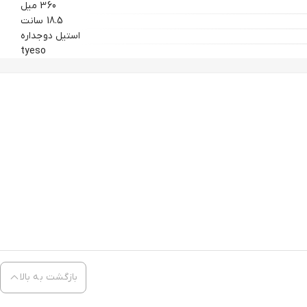
360 میل
18.5 سانت
استیل دوجداره
tyeso
بازگشت به بالا