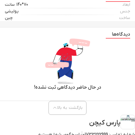
ابعاد
70*140 سانت
جنس
پولیشی
ساخت
چین
دیدگاه‌ها
در حال حاضر دیدگاهی ثبت نشده!
بازگشت به بالا
پارس کیچن
شماره تماس:
01733222999
پاسخگوی شما هستیم