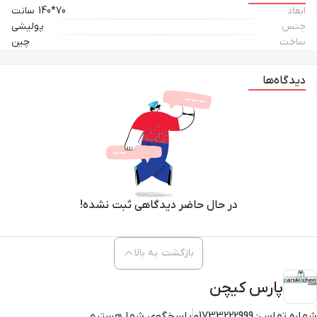
ابعاد
70*140 سانت
جنس
پولیشی
ساخت
چین
دیدگاه‌ها
در حال حاضر دیدگاهی ثبت نشده!
بازگشت به بالا
پارس کیچن
شماره تماس:
01733222999
پاسخگوی شما هستیم