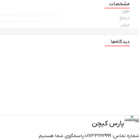
مشخصات
طول
ارتفاع
عرض
دیدگاه‌ها
پارس کیچن
شماره تماس:
01733222999
پاسخگوی شما هستیم