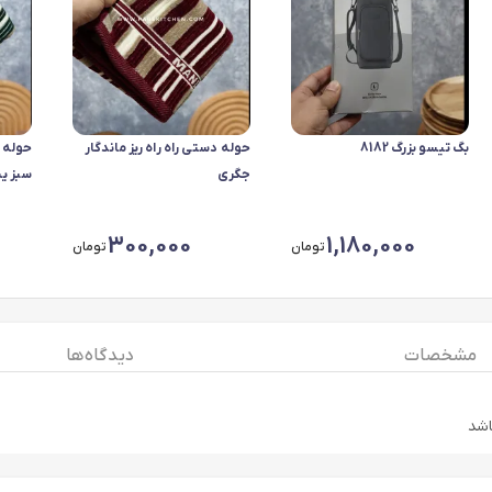
بگ تیسو بزرگ 8182
حوله دستی راه راه ریز ماندگار
حوله د
جگری
سبز ی
300,000
1,180,000
تومان
تومان
مشخصات
دیدگاه ها
اشد