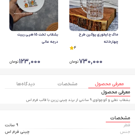
ماگ چایخوری پوگین طرح
بشقاب تخت 15 هپی ربیت
چهارخانه
درجه عالی
4
123,000
730,000
تومان
تومان
معرفی محصول
مشخصات
دیدگاه ها
معرفی محصول
بشقاب نقلی و کوچولوی 9 سانتی از برند چینی زرین با قالب فرم اس
مشخصات
قطر
9 سانت
جنس
چینی فرم اس