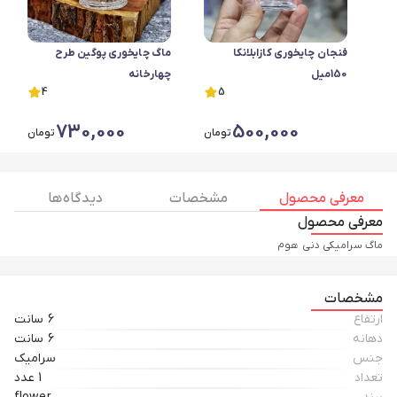
فنجان چایخوری کازابلانکا
ماگ چایخوری پوگین طرح
150میل
چهارخانه
4
5
730,000
500,000
تومان
تومان
معرفی محصول
مشخصات
دیدگاه ها
معرفی محصول
ماگ سرامیکی دنی هوم
مشخصات
ارتفاع
6 سانت
دهانه
6 سانت
جنس
سرامیک
تعداد
1 عدد