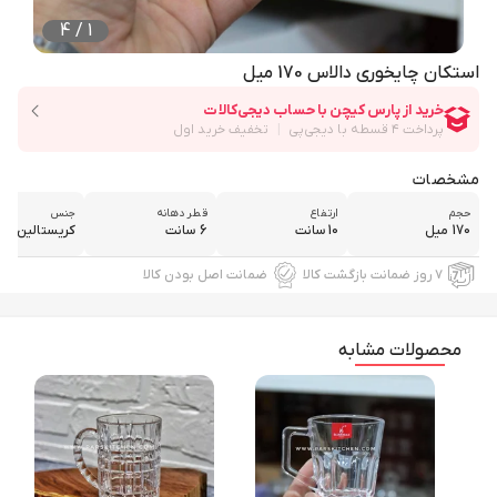
4
/
1
استکان چایخوری دالاس 170 میل
مشخصات
حجم
ارتفاع
قطر دهانه
جنس
170 میل
10 سانت
6 سانت
کریستالین
۷ روز ضمانت بازگشت کالا
ضمانت اصل بودن کالا
محصولات مشابه