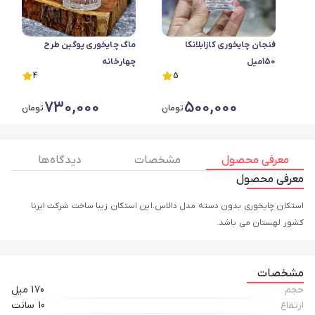
فنجان چایخوری کازابلانکا
ماگ چایخوری پوگین طرح
150میل
چهارخانه
4
5
730,000
500,000
تومان
تومان
معرفی محصول
مشخصات
دیدگاه ها
معرفی محصول
استکان چایخوری بدون دسته مدل دالاس.این استکان زیبا ساخت شرکت ایرنا
کشور لهستان می باشد.
مشخصات
حجم
170 میل
ارتفاع
10 سانت