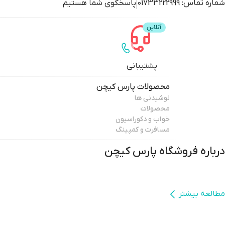
شماره تماس:
01733222999
پاسخگوی شما هستیم
پشتیبانی
محصولات
پارس کیچن
نوشیدنی ها
محصولات
خواب و دکوراسیون
مسافرت و کمپینگ
درباره فروشگاه
پارس کیچن
مطالعه بیشتر