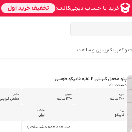
ت و کمپینگ
زیبایی و سلامت
پتو مخمل کبریتی 2 نفره فایپکو طوسی
مشخصات
طول
عرض
جنس
200 سانت
230 سانت
مخمل کبریتی
برند
ساخت
فایپکو
ایران
مشاهده همه مشخصات