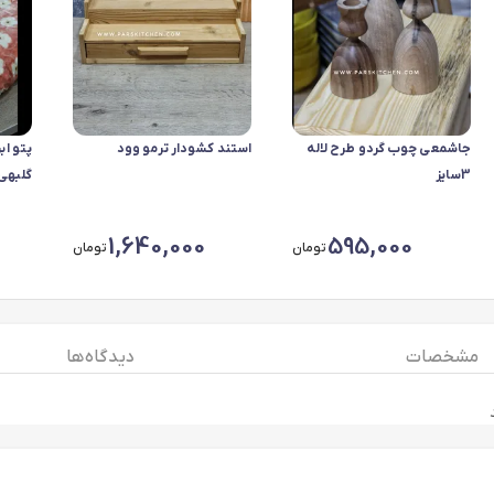
جاشمعی چوب گردو طرح لاله
استند کشودار ترمو وود
پتو ا
3سایز
گلبهی 
1,640,000
595,000
تومان
تومان
مشخصات
دیدگاه ها