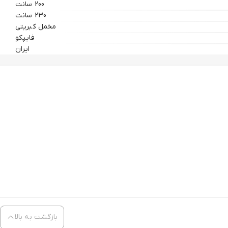
200 سانت
230 سانت
مخمل کبریتی
فایپکو
ایران
بازگشت به بالا