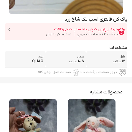
پاک کن فانتزی اسب تک شاخ زرد
مشخصات
طول
عرض
برند
17 سانت
10.5 سانت
QIHAO
۷ روز ضمانت بازگشت کالا
ضمانت اصل بودن کالا
محصولات مشابه