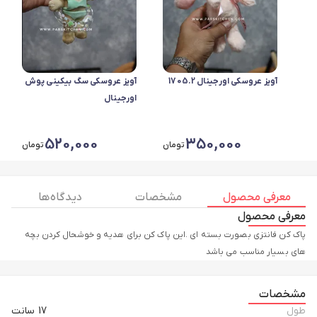
آویز عروسکی اورجینال 1705.2
آویز عروسکی سگ بیکینی پوش
اورجینال
520,000
350,000
تومان
تومان
معرفی محصول
مشخصات
دیدگاه ها
معرفی محصول
پاک کن فانتزی بصورت بسته ای .این پاک کن برای هدیه و خوشحال کردن بچه
های بسیار مناسب می باشد
مشخصات
طول
17 سانت