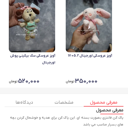
آویز عروسکی اورجینال 1705.2
آویز عروسکی سگ بیکینی پوش
اورجینال
520,000
350,000
تومان
تومان
معرفی محصول
مشخصات
دیدگاه ها
معرفی محصول
پاک کن فانتزی بصورت بسته ای .این پاک کن برای هدیه و خوشحال کردن بچه
های بسیار مناسب می باشد