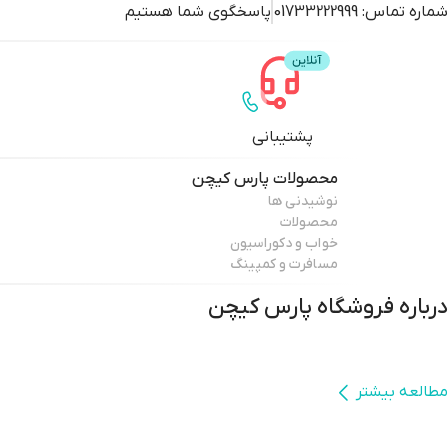
شماره تماس:
01733222999
پاسخگوی شما هستیم
پشتیبانی
محصولات
پارس کیچن
نوشیدنی ها
محصولات
خواب و دکوراسیون
مسافرت و کمپینگ
درباره فروشگاه
پارس کیچن
مطالعه بیشتر