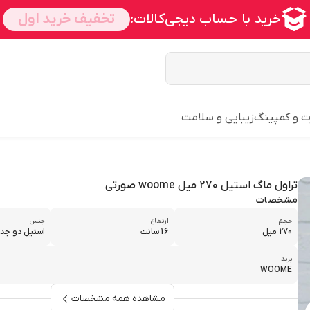
ت و کمپینگ
زیبایی و سلامت
تراول ماگ استیل 270 میل woome صورتی
مشخصات
حجم
ارتفاع
جنس
270 میل
16 سانت
استیل دو جدا
برند
WOOME
مشاهده همه مشخصات