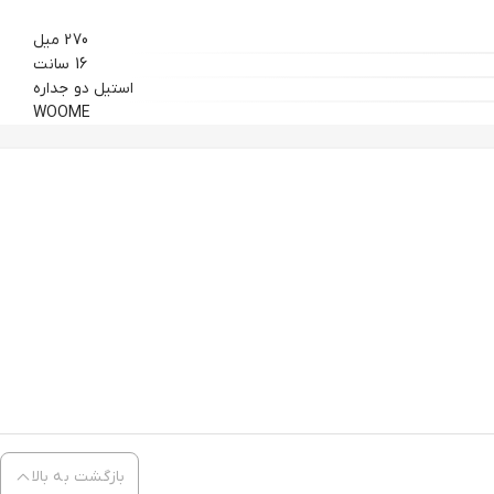
270 میل
16 سانت
استیل دو جداره
WOOME
بازگشت به بالا