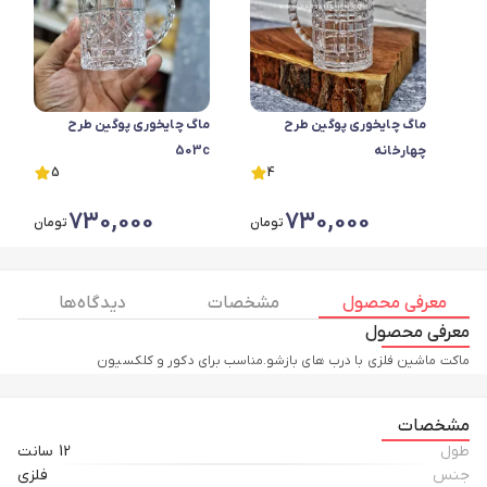
ماگ چایخوری پوگین طرح
ماگ چایخوری پوگین طرح
چهارخانه
503c
5
4
730,000
730,000
تومان
تومان
معرفی محصول
مشخصات
دیدگاه ها
معرفی محصول
ماکت ماشین فلزی با درب های بازشو.مناسب برای دکور و کلکسیون
مشخصات
طول
12 سانت
جنس
فلزی