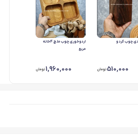
دی چوب گردو
اردوخوری چوب ملچ 4خانه
مربع
1,960,000
510,000
تومان
تومان