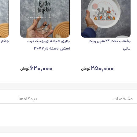
بشقاب تخت 24 هپی ربیت
بطری شیشه ای یونیک درب
جاکار
عالی
استیل دسته دار3077
620,000
250,000
تومان
تومان
مشخصات
دیدگاه ها