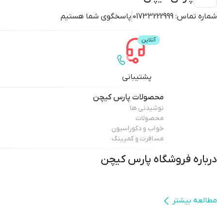
شماره تماس:
01733222999
پاسخگوی شما هستیم
پشتیبانی
محصولات
پارس کیچن
نوشیدنی ها
محصولات
خواب و دکوراسیون
مسافرت و کمپینگ
درباره فروشگاه
پارس کیچن
مطالعه بیشتر