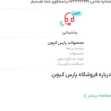
شماره تماس:
01733222999
پاسخگوی شما هستیم
پشتیبانی
محصولات
پارس کیچن
نوشیدنی ها
محصولات
خواب و دکوراسیون
مسافرت و کمپینگ
درباره فروشگاه
پارس کیچن
مطالعه بیشتر