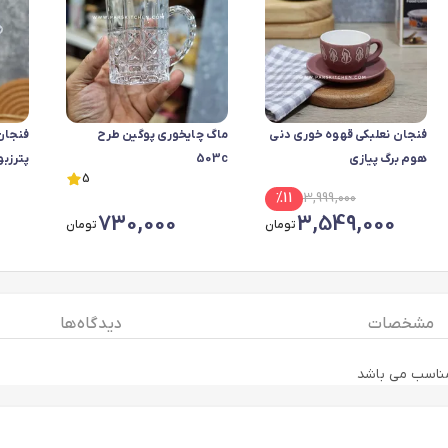
فنجان نعلبکی قهوه خوری دنی
ماگ چایخوری پوگین طرح
فنجان
هوم برگ پیازی
503c
پترزبو
5
%
11
3,999,000
730,000
3,549,000
تومان
تومان
مشخصات
دیدگاه ها
مناسب می باشد