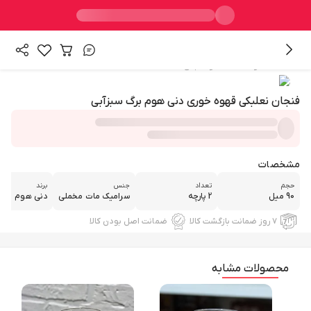
/
همه محصولات
ماگ و فنجان
فنجان نعلبکی قهوه خوری دنی هوم برگ سبزآبی
مشخصات
حجم
تعداد
جنس
برند
90 میل
2 پارچه
سرامیک مات مخملی
دنی هوم
۷ روز ضمانت بازگشت کالا
ضمانت اصل بودن کالا
محصولات مشابه