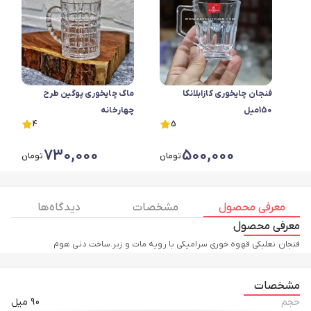
فنجان چایخوری کازابلانکا
ماگ چایخوری پوگین طرح
150میل
چهارخانه
4
5
730,000
500,000
تومان
تومان
معرفی محصول
مشخصات
دیدگاه ها
معرفی محصول
فنجان نعلبکی قهوه خوری سرامیکی با رویه مات و زبر.ساخت دنی هوم
مشخصات
حجم
90 میل