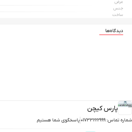
عرض
جنس
ساخت
دیدگاه‌ها
پارس کیچن
شماره تماس:
01733222999
پاسخگوی شما هستیم