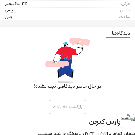
عرض
35 سانتیمتر
جنس
پولیشی
ساخت
چین
دیدگاه‌ها
در حال حاضر دیدگاهی ثبت نشده!
بازگشت به بالا
پارس کیچن
شماره تماس:
01733222999
پاسخگوی شما هستیم