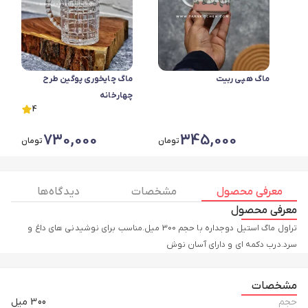
ماگ هپی ربیت
ماگ چایخوری پوگین طرح
چهارخانه
4
730,000
345,000
تومان
تومان
معرفی محصول
مشخصات
دیدگاه ها
معرفی محصول
تراول ماگ استیل دوجداره با حجم 300 میل.مناسب برای نوشیدنی های داغ و
سرد.درب دکمه ای و دارای آسان نوش
مشخصات
حجم
300 میل