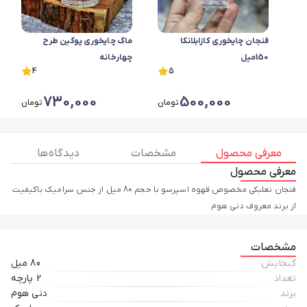
فنجان چایخوری کازابلانکا
ماگ چایخوری پوگین طرح
150میل
چهارخانه
4
5
730,000
500,000
تومان
تومان
معرفی محصول
مشخصات
دیدگاه ها
معرفی محصول
فنجان نعلبکی مخصوص قهوه اسپرسو با حجم 80 میل از جنس سرامیک باکیفیت
از برند معروف دنی هوم
مشخصات
گنجایش
80 میل
تعداد
2 پارچه
برند
دنی هوم