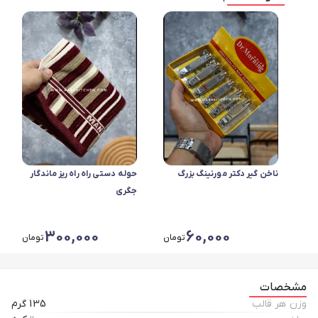
ناخن گیر دکتر مورنینگ بزرگ
حوله دستی راه راه ریز ماندگار
جگری
300,000
60,000
تومان
تومان
مشخصات
وزن هر قالب
135 گرم