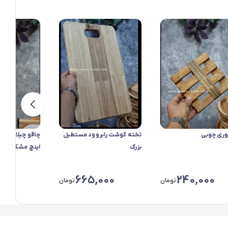
قوری چوبی
تخته گوشت رابروود مستطیل
بزرگ
اینچ مشکی
000
665,000
240,000
تومان
تومان