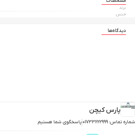
مشخصات
برند
جنس
دیدگاه‌ها
پارس کیچن
شماره تماس:
01733222999
پاسخگوی شما هستیم