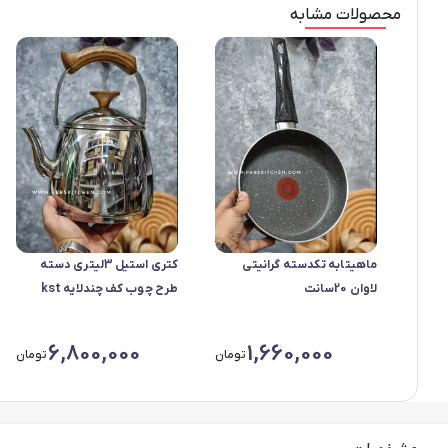
محصولات مشابه
ماهیتابه تکدسته گرانیتی
کتری استیل 3لیتری دسته
لاوان 20سانت
طرح چوب کف چندلایه kst
6,800,000
1,660,000
تومان
تومان