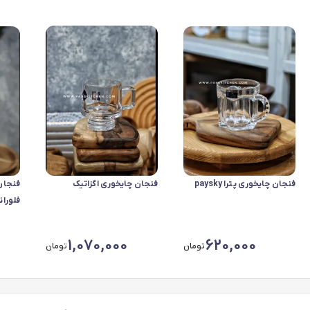
فنجان چایخوری پترا paysky
فنجان چایخوری اگزاتیک
فنجان
فلوران
1,070,000
620,000
تومان
تومان