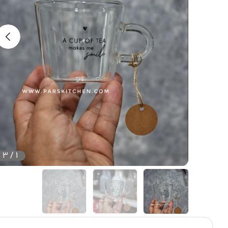
3
/
1