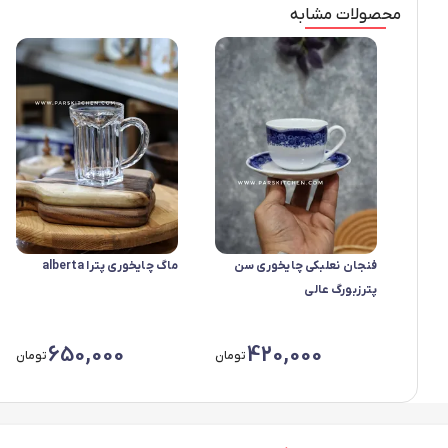
محصولات مشابه
فنجان نعلبکی چایخوری سن
ماگ چایخوری پترا alberta
پترزبورگ عالی
650,000
420,000
تومان
تومان