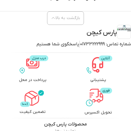
بازگشت به بالا
پارس کیچن
شماره تماس:
01733222999
پاسخگوی شما هستیم
پشتیبانی
پرداخت در محل
تضمین کیفیت
تحویل اکسپرس
محصولات
پارس کیچن
نوشیدنی ها