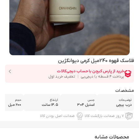
فلاسک قهوه 240میل کرمی دیوانگژین
مشخصات
توضیحات
جنس
ارتفاع
حجم
درب پیچی
استیل ۳۰۴
۱۴.۵ سانت
۲۰۰ میل
۷ روز ضمانت بازگشت کالا
ضمانت اصل بودن کالا
محصولات مشابه