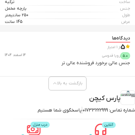
ساخت
ترکیه
جنس
پارچه مخمل
طول
250 سانتیمتر
عرض
145 سانت
دیدگاه‌ها
5
از
1
امتیاز
14 اسفند 1404
رویا
قدوسی
5.0
جنس عالی برخورد فروشنده عالی تر
بازگشت به بالا
پارس کیچن
شماره تماس:
01733222999
پاسخگوی شما هستیم