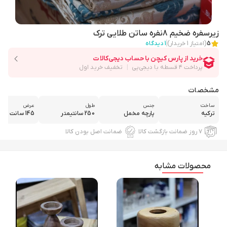
زیرسفره ضخیم 8نفره ساتن طلایی ترک
5
(امتیاز
1
خریدار)
1
دیدگاه
مشخصات
ساخت
جنس
طول
عرض
ترکیه
پارچه مخمل
250 سانتیمتر
145 سانت
۷ روز ضمانت بازگشت کالا
ضمانت اصل بودن کالا
محصولات مشابه