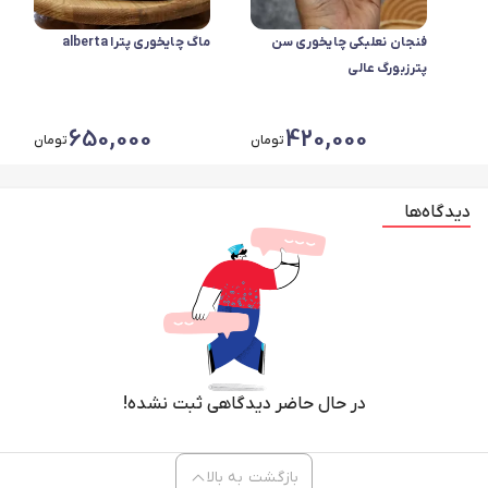
فنجان نعلبکی چایخوری سن
ماگ چایخوری پترا alberta
پترزبورگ عالی
650,000
420,000
تومان
تومان
دیدگاه‌ها
در حال حاضر دیدگاهی ثبت نشده!
بازگشت به بالا