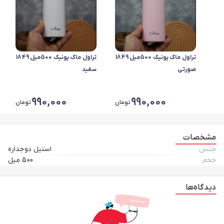
تراول ماگ یونیک 500میل 1849
تراول ماگ یونیک 500میل 1849
صورتی
سفید
990,000
990,000
تومان
تومان
مشخصات
جنس
استیل دوجداره
حجم
500 میل
دیدگاه‌ها