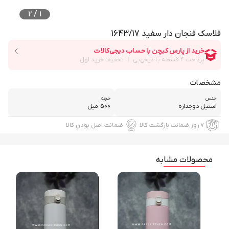
2
/
1
فلاسک فنجان دار سفید 1643/17
مشخصات
جنس
حجم
استیل دوجداره
500 میل
۷ روز ضمانت بازگشت کالا
ضمانت اصل بودن کالا
محصولات مشابه