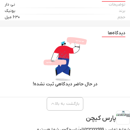
توضیحات
نی دار
برند
یونیک
حجم
630 میل
دیدگاه‌ها
در حال حاضر دیدگاهی ثبت نشده!
بازگشت به بالا
پارس کیچن
شماره تماس:
01733222999
پاسخگوی شما هستیم