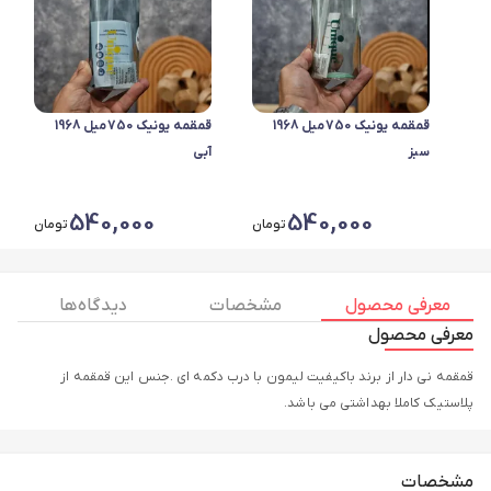
قمقمه یونیک 750میل 1968
قمقمه یونیک 750میل 1968
سبز
آبی
540,000
540,000
تومان
تومان
معرفی محصول
مشخصات
دیدگاه ها
معرفی محصول
قمقمه نی دار از برند باکیفیت لیمون با درب دکمه ای .جنس این قمقمه از
پلاستیک کاملا بهداشتی می باشد.
مشخصات