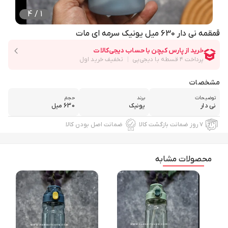
4
/
1
قمقمه نی دار 630 میل یونیک سرمه ای مات
مشخصات
توضیحات
برند
حجم
نی دار
یونیک
630 میل
۷ روز ضمانت بازگشت کالا
ضمانت اصل بودن کالا
محصولات مشابه