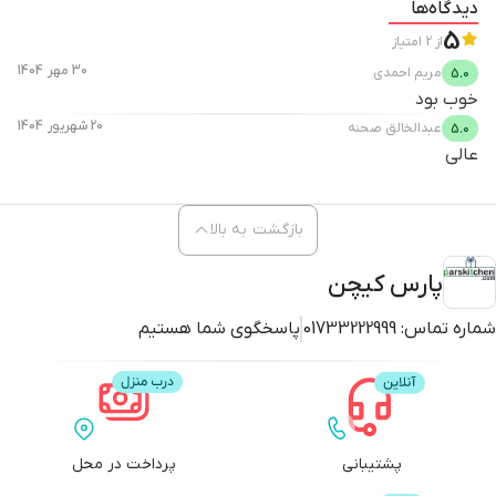
دیدگاه‌ها
5
از
2
امتیاز
30 مهر 1404
مریم
احمدی
5.0
خوب بود
20 شهریور 1404
عبدالخالق
صحنه
5.0
عالی
بازگشت به بالا
پارس کیچن
شماره تماس:
01733222999
پاسخگوی شما هستیم
پشتیبانی
پرداخت در محل