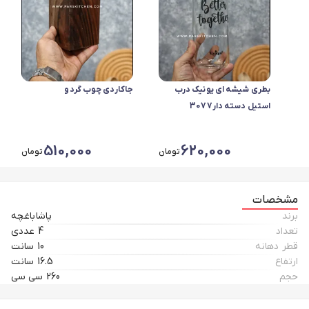
بطری شیشه ای یونیک درب
جاکاردی چوب گردو
استیل دسته دار3077
510,000
620,000
تومان
تومان
مشخصات
برند
پاشاباغچه
تعداد
4 عددی
قطر دهانه
10 سانت
ارتفاع
16.5 سانت
حجم
260 سی سی