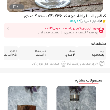
3
/
1
گیلاس الیسا پاشاباغچه کد 440436 بسته 4 عددی
5
(امتیاز
2
خریدار)
2
دیدگاه
مشخصات
برند
تعداد
قطر دهانه
ارتفاع
پاشاباغچه
4 عددی
10 سانت
16.5 سانت
۷ روز ضمانت بازگشت کالا
ضمانت اصل بودن کالا
محصولات مشابه