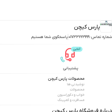
پارس کیچن
شماره تماس:
01733222999
پاسخگوی شما هستیم
پشتیبانی
محصولات
پارس کیچن
نوشیدنی ها
محصولات
خواب و دکوراسیون
مسافرت و کمپینگ
درباره فروشگاه
پارس کیچن