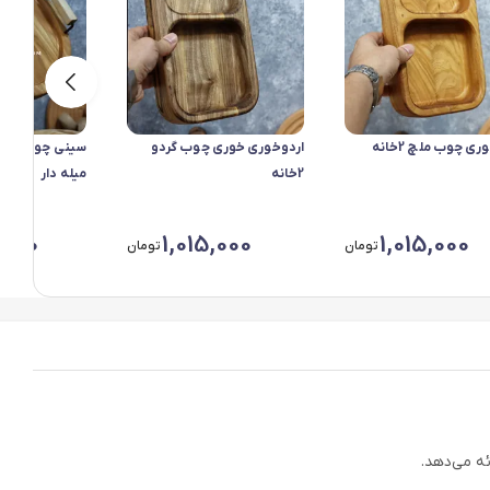
ری چوب ملچ 2خانه
اردوخوری خوری چوب گردو
سینی چوب ملچ 
2خانه
میله دار
,000
1,015,000
1,015,000
تومان
تومان
ئه می‌دهد.