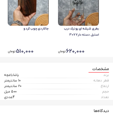
بطری شیشه ای یونیک درب
جاکاردی چوب گردو
استیل دسته دار3077
510,000
620,000
تومان
تومان
مشخصات
برند
پاشاباغچه
قطر دهانه
10 سانتیمتر
ارتفاع
20 سانتیمتر
حجم
500 میل
تعداد
4عددی
دیدگاه‌ها