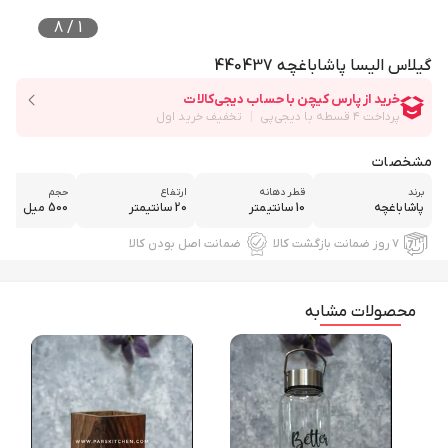
8
/
1
گیلاس الیسا پاشاباغچه 440437
مشخصات
برند
قطر دهانه
ارتفاع
حجم
پاشاباغچه
10 سانتیمتر
20 سانتیمتر
500 میل
۷ روز ضمانت بازگشت کالا
ضمانت اصل بودن کالا
محصولات مشابه