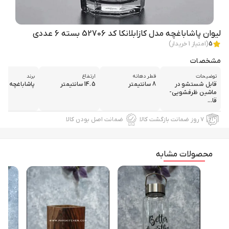
لیوان پاشاباغچه مدل کازابلانکا کد 52706 بسته 6 عددی
5
(امتیاز
1
خریدار)
مشخصات
توضیحات
قطر دهانه
ارتفاع
برند
قابل شستشو در
8 سانتیمتر
14.5 سانتیمتر
پاشاباغچه
ماشین ظرفشویی-
قا...
۷ روز ضمانت بازگشت کالا
ضمانت اصل بودن کالا
محصولات مشابه