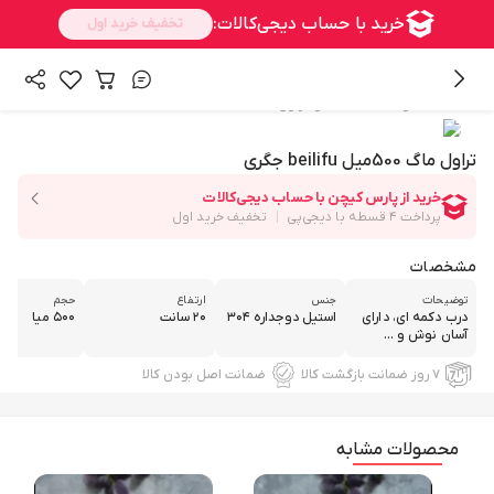
/
همه محصولات
فلاسک و تراول ماگ
تراول ماگ 500میل beilifu جگری
مشخصات
توضیحات
جنس
ارتفاع
حجم
درب دکمه ای، دارای
استیل دوجداره ۳۰۴
۲۰ سانت
۵۰۰ میا
آسان نوش و ...
۷ روز ضمانت بازگشت کالا
ضمانت اصل بودن کالا
محصولات مشابه