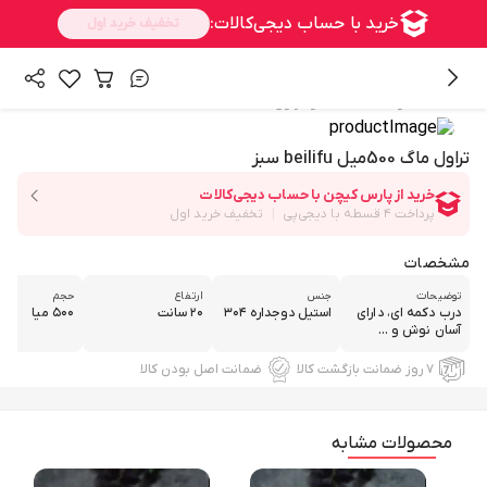
/
همه محصولات
فلاسک و تراول ماگ
تراول ماگ 500میل beilifu سبز
مشخصات
توضیحات
جنس
ارتفاع
حجم
درب دکمه ای، دارای
استیل دوجداره ۳۰۴
۲۰ سانت
۵۰۰ میا
آسان نوش و ...
۷ روز ضمانت بازگشت کالا
ضمانت اصل بودن کالا
محصولات مشابه