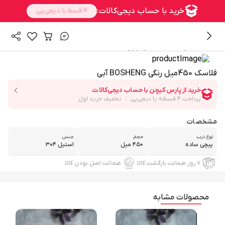
/
همه محصولات
فلاسک و تراول ماگ
فلاسک 450میل رنگی BOSHENG آبی
مشخصات
نوع درب
حجم
جنس
پیچی ساده
۴۵۰ میل
استیل ۳۰۴
۷ روز ضمانت بازگشت کالا
ضمانت اصل بودن کالا
محصولات مشابه